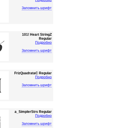
Подробно
Запомнить шрифт
101! Heart StringZ
Regular
Подробно
Запомнить шрифт
FrizQuadrataC Regular
Подробно
Запомнить шрифт
a_SimplerStrs Regular
Подробно
Запомнить шрифт