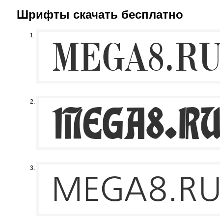
Шрифты скачать бесплатно