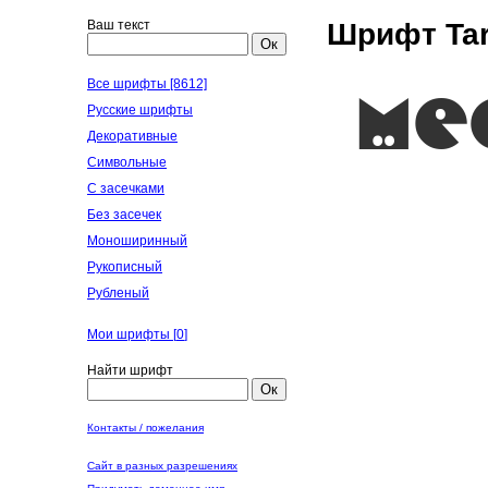
Ваш текст
Шрифт Tar
Ок
Все шрифты [8612]
Русские шрифты
Декоративные
Символьные
С засечками
Без засечек
Моноширинный
Рукописный
Рубленый
Мои шрифты [
0
]
Найти шрифт
Ок
Контакты / пожелания
Сайт в разных разрешениях