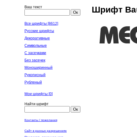
Ваш текст
Шрифт Bau
Ок
Все шрифты [8612]
Русские шрифты
Декоративные
Символьные
С засечками
Без засечек
Моноширинный
Рукописный
Рубленый
Мои шрифты [
0
]
Найти шрифт
Ок
Контакты / пожелания
Сайт в разных разрешениях