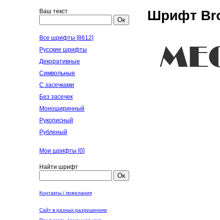
Ваш текст
Шрифт Bro
Ок
Все шрифты [8612]
Русские шрифты
Декоративные
Символьные
С засечками
Без засечек
Моноширинный
Рукописный
Рубленый
Мои шрифты [
0
]
Найти шрифт
Ок
Контакты / пожелания
Сайт в разных разрешениях