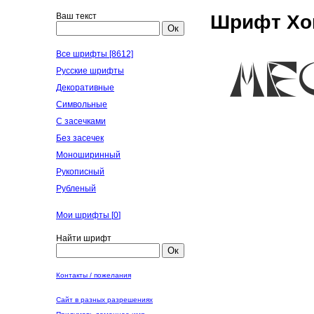
Ваш текст
Шрифт Xor
Ок
Все шрифты [8612]
Русские шрифты
Декоративные
Символьные
С засечками
Без засечек
Моноширинный
Рукописный
Рубленый
Мои шрифты [
0
]
Найти шрифт
Ок
Контакты / пожелания
Сайт в разных разрешениях