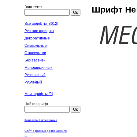
Ваш текст
Шрифт Heli
Ок
Все шрифты [8612]
Русские шрифты
Декоративные
Символьные
С засечками
Без засечек
Моноширинный
Рукописный
Рубленый
Мои шрифты [
0
]
Найти шрифт
Ок
Контакты / пожелания
Сайт в разных разрешениях