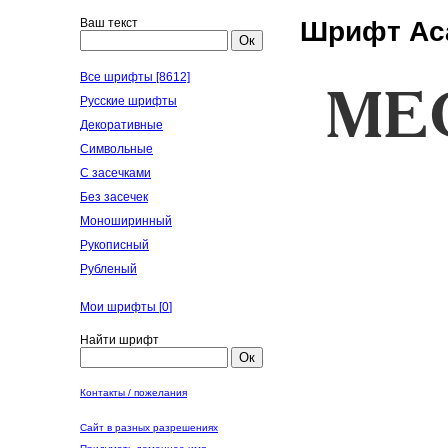
Ваш текст
Шрифт Ac
Ок
Все шрифты [8612]
Русские шрифты
Декоративные
Символьные
С засечками
Без засечек
Моноширинный
Рукописный
Рубленый
Мои шрифты [
0
]
Найти шрифт
Ок
Контакты / пожелания
Сайт в разных разрешениях