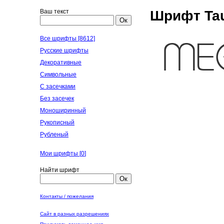
Ваш текст
Шрифт Tau
Ок
Все шрифты [8612]
Русские шрифты
Декоративные
Символьные
С засечками
Без засечек
Моноширинный
Рукописный
Рубленый
Мои шрифты [
0
]
Найти шрифт
Ок
Контакты / пожелания
Сайт в разных разрешениях