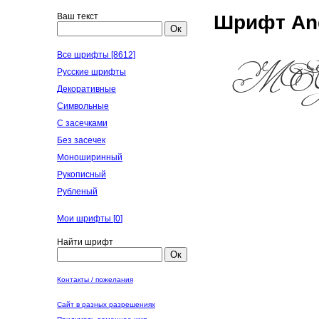
Ваш текст
Шрифт Ang
Ок
Все шрифты [8612]
Русские шрифты
Декоративные
Символьные
С засечками
Без засечек
Моноширинный
Рукописный
Рубленый
Мои шрифты [
0
]
Найти шрифт
Ок
Контакты / пожелания
Сайт в разных разрешениях