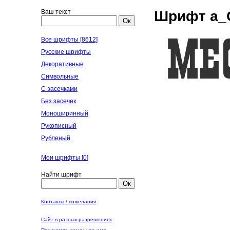
Ваш текст
Шрифт a_G
Ок
Все шрифты [8612]
Русские шрифты
Декоративные
Символьные
С засечками
Без засечек
Моноширинный
Рукописный
Рубленый
Мои шрифты [
0
]
Найти шрифт
Ок
Контакты / пожелания
Сайт в разных разрешениях