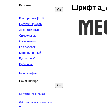
Ваш текст
Шрифт a_A
Ок
Все шрифты [8612]
Русские шрифты
Декоративные
Символьные
С засечками
Без засечек
Моноширинный
Рукописный
Рубленый
Мои шрифты [
0
]
Найти шрифт
Ок
Контакты / пожелания
Сайт в разных разрешениях