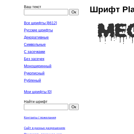
Ваш текст
Шрифт Pla
Ок
Все шрифты [8612]
Русские шрифты
Декоративные
Символьные
С засечками
Без засечек
Моноширинный
Рукописный
Рубленый
Мои шрифты [
0
]
Найти шрифт
Ок
Контакты / пожелания
Сайт в разных разрешениях