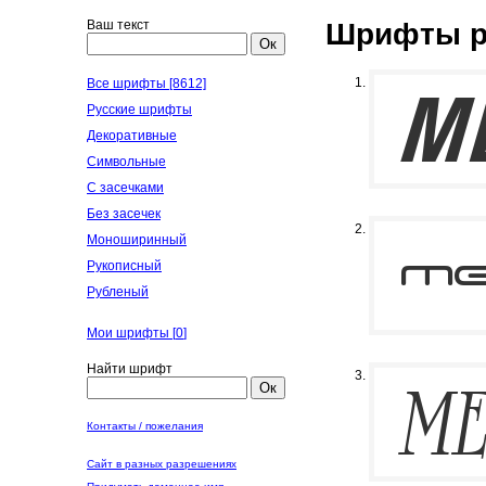
Ваш текст
Шрифты р
Ок
Все шрифты [8612]
Русские шрифты
Декоративные
Символьные
С засечками
Без засечек
Моноширинный
Рукописный
Рубленый
Мои шрифты [
0
]
Найти шрифт
Ок
Контакты / пожелания
Сайт в разных разрешениях