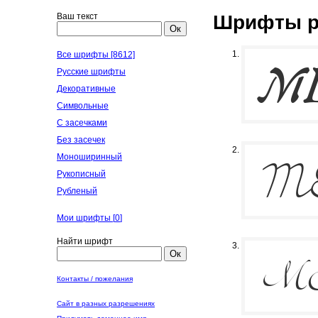
Ваш текст
Шрифты р
Ок
Все шрифты [8612]
Русские шрифты
Декоративные
Символьные
С засечками
Без засечек
Моноширинный
Рукописный
Рубленый
Мои шрифты [
0
]
Найти шрифт
Ок
Контакты / пожелания
Сайт в разных разрешениях