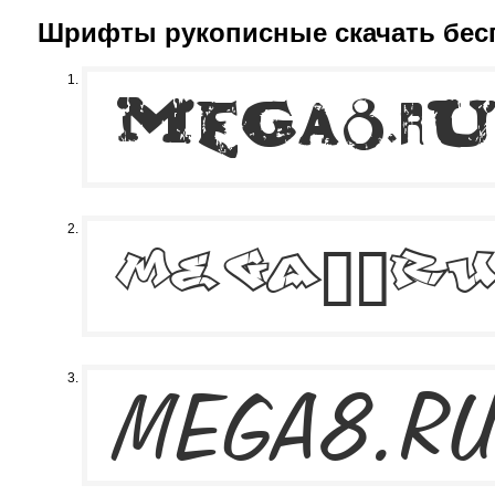
Шрифты рукописные скачать бес