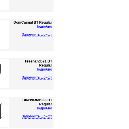
DomCasual BT Regular
Подробно
Запомнить шрифт
Freehand591 BT
Regular
Подробно
Запомнить шрифт
Blackletter686 BT
Regular
Подробно
Запомнить шрифт