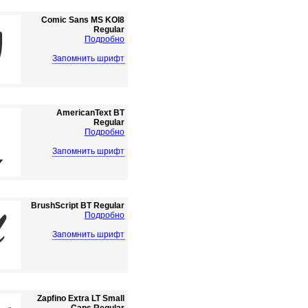
Comic Sans MS KOI8
Regular
Подробно
Запомнить шрифт
AmericanText BT
Regular
Подробно
Запомнить шрифт
BrushScript BT Regular
Подробно
Запомнить шрифт
Zapfino Extra LT Small