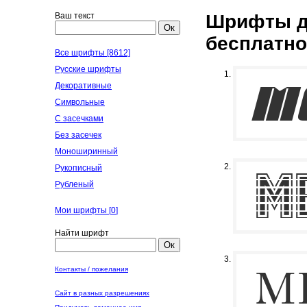
Ваш текст
Шрифты д
Ок
бесплатно
Все шрифты [8612]
Русские шрифты
Декоративные
Символьные
С засечками
Без засечек
Моноширинный
Рукописный
Рубленый
Мои шрифты [
0
]
Найти шрифт
Ок
Контакты / пожелания
Сайт в разных разрешениях