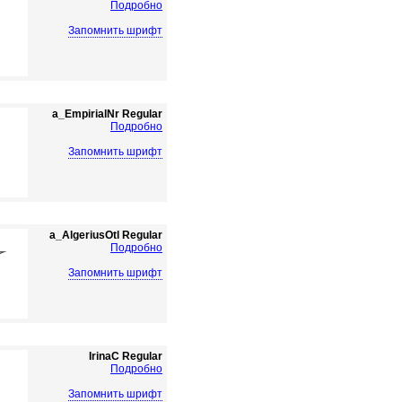
Подробно
Запомнить шрифт
a_EmpirialNr Regular
Подробно
Запомнить шрифт
a_AlgeriusOtl Regular
Подробно
Запомнить шрифт
IrinaC Regular
Подробно
Запомнить шрифт