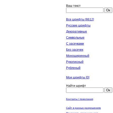
Ваш текст
Ок
Все шрифты [8612]
Русские шрифты
Декоративные
Символьные
С засечками
Без засечек
Моноширинный
Рукописный
Рубленый
Мои шрифты [
0
]
Найти шрифт
Ок
Контакты / пожелания
Сайт в разных разрешениях