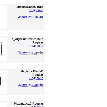
OfficinaSansC Bold
Подробно
Запомнить шрифт
a_AlgeriusCmDc1Cmb
Regular
Подробно
Запомнить шрифт
MagistralBlackC
Regular
Подробно
Запомнить шрифт
PragmaticaC Regular