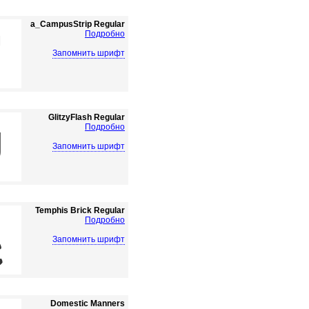
a_CampusStrip Regular
Подробно
Запомнить шрифт
GlitzyFlash Regular
Подробно
Запомнить шрифт
Temphis Brick Regular
Подробно
Запомнить шрифт
Domestic Manners