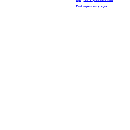
Придумать доменное имя
Ещё сервисы и услуги