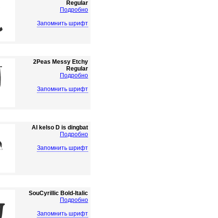
Regular
Подробно
Запомнить шрифт
2Peas Messy Etchy
Regular
Подробно
Запомнить шрифт
AI kelso D is dingbat
Подробно
Запомнить шрифт
SouCyrillic Bold-Italic
Подробно
Запомнить шрифт