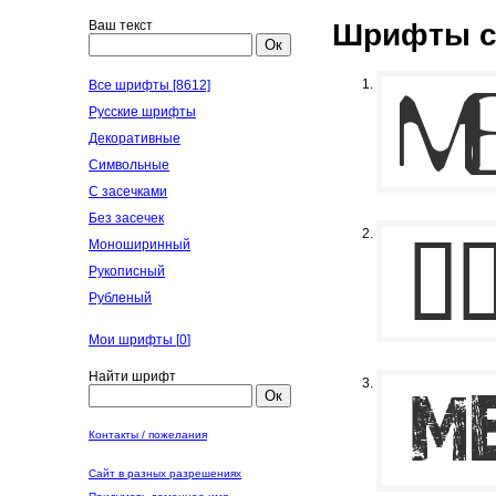
Ваш текст
Шрифты с
Ок
Все шрифты [8612]
Русские шрифты
Декоративные
Символьные
С засечками
Без засечек
Моноширинный
Рукописный
Рубленый
Мои шрифты [
0
]
Найти шрифт
Ок
Контакты / пожелания
Сайт в разных разрешениях