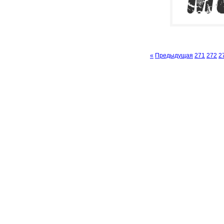
«
Предыдущая
271
272
2