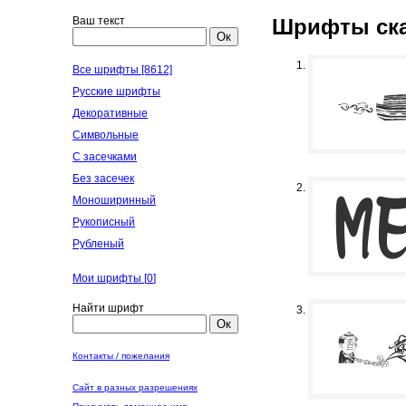
Ваш текст
Шрифты ска
Ок
Все шрифты [8612]
Русские шрифты
Декоративные
Символьные
С засечками
Без засечек
Моноширинный
Рукописный
Рубленый
Мои шрифты [
0
]
Найти шрифт
Ок
Контакты / пожелания
Сайт в разных разрешениях