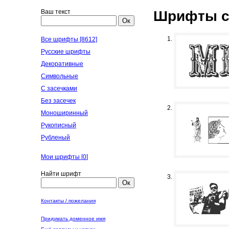
Ваш текст
Шрифты с
Ок
Все шрифты [8612]
Русские шрифты
Декоративные
Символьные
С засечками
Без засечек
Моноширинный
Рукописный
Рубленый
Мои шрифты [
0
]
Найти шрифт
Ок
Контакты / пожелания
Придумать доменное имя