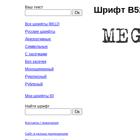
Ваш текст
Шрифт B52
Ок
Все шрифты [8612]
Русские шрифты
Декоративные
Символьные
С засечками
Без засечек
Моноширинный
Рукописный
Рубленый
Мои шрифты [
0
]
Найти шрифт
Ок
Контакты / пожелания
Сайт в разных разрешениях