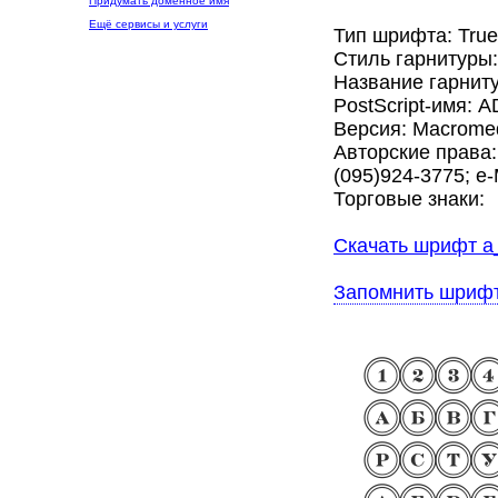
Придумать доменное имя
Ещё сервисы и услуги
Тип шрифта: Tru
Стиль гарнитуры
Название гарниту
PostScript-имя: A
Версия: Macromed
Авторские права:
(095)924-3775; e-
Торговые знаки:
Скачать шрифт a_
Запомнить шриф