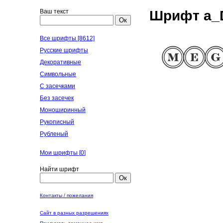
Ваш текст
Шрифт a_D
Ок
Все шрифты [8612]
Русские шрифты
Декоративные
Символьные
С засечками
Без засечек
Моноширинный
Рукописный
Рубленый
Мои шрифты [
0
]
Найти шрифт
Ок
Контакты / пожелания
Сайт в разных разрешениях