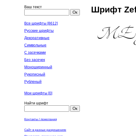
Ваш текст
Шрифт Zef
Ок
Все шрифты [8612]
Русские шрифты
Декоративные
Символьные
С засечками
Без засечек
Моноширинный
Рукописный
Рубленый
Мои шрифты [
0
]
Найти шрифт
Ок
Контакты / пожелания
Сайт в разных разрешениях