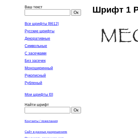
Ваш текст
Шрифт 1 P
Ок
Все шрифты [8612]
Русские шрифты
Декоративные
Символьные
С засечками
Без засечек
Моноширинный
Рукописный
Рубленый
Мои шрифты [
0
]
Найти шрифт
Ок
Контакты / пожелания
Сайт в разных разрешениях