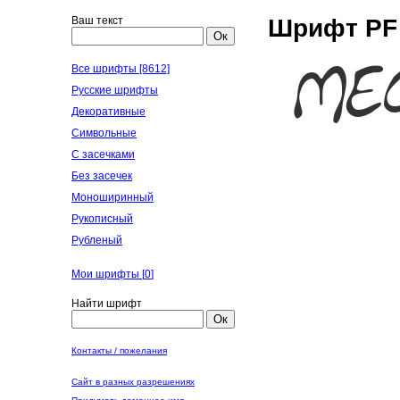
Ваш текст
Шрифт PF L
Ок
Все шрифты [8612]
Русские шрифты
Декоративные
Символьные
С засечками
Без засечек
Моноширинный
Рукописный
Рубленый
Мои шрифты [
0
]
Найти шрифт
Ок
Контакты / пожелания
Сайт в разных разрешениях