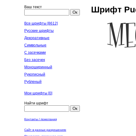
Ваш текст
Шрифт Pud
Ок
Все шрифты [8612]
Русские шрифты
Декоративные
Символьные
С засечками
Без засечек
Моноширинный
Рукописный
Рубленый
Мои шрифты [
0
]
Найти шрифт
Ок
Контакты / пожелания
Сайт в разных разрешениях