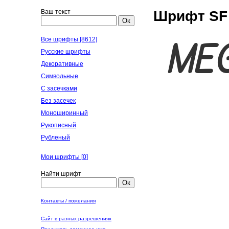
Ваш текст
Шрифт SF C
Ок
Все шрифты [8612]
Русские шрифты
Декоративные
Символьные
С засечками
Без засечек
Моноширинный
Рукописный
Рубленый
Мои шрифты [
0
]
Найти шрифт
Ок
Контакты / пожелания
Сайт в разных разрешениях