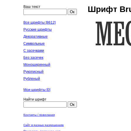
Ваш текст
Шрифт Bru
Ок
Все шрифты [8612]
Русские шрифты
Декоративные
Символьные
С засечками
Без засечек
Моноширинный
Рукописный
Рубленый
Мои шрифты [
0
]
Найти шрифт
Ок
Контакты / пожелания
Сайт в разных разрешениях