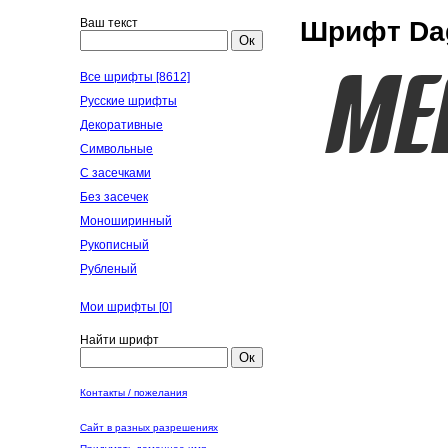
Ваш текст
Шрифт Dag
Ок
Все шрифты [8612]
Русские шрифты
Декоративные
Символьные
С засечками
Без засечек
Моноширинный
Рукописный
Рубленый
Мои шрифты [
0
]
Найти шрифт
Ок
Контакты / пожелания
Сайт в разных разрешениях