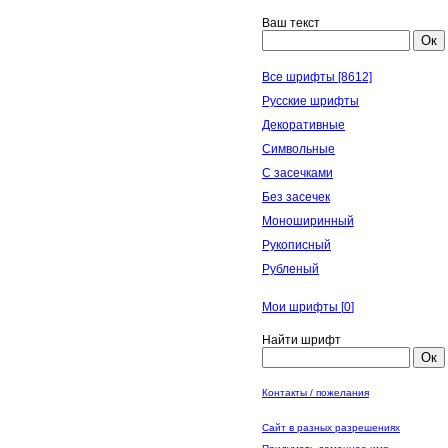
Ваш текст
Ок
Все шрифты [8612]
Русские шрифты
Декоративные
Символьные
С засечками
Без засечек
Моноширинный
Рукописный
Рубленый
Мои шрифты [
0
]
Найти шрифт
Ок
Контакты / пожелания
Сайт в разных разрешениях