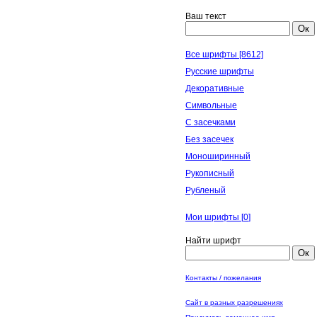
Ваш текст
Ок
Все шрифты [8612]
Русские шрифты
Декоративные
Символьные
С засечками
Без засечек
Моноширинный
Рукописный
Рубленый
Мои шрифты [
0
]
Найти шрифт
Ок
Контакты / пожелания
Сайт в разных разрешениях