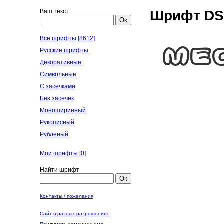
Ваш текст
Шрифт DS 
Ок
Все шрифты [8612]
Русские шрифты
Декоративные
Символьные
С засечками
Без засечек
Моноширинный
Рукописный
Рубленый
Мои шрифты [
0
]
Найти шрифт
Ок
Контакты / пожелания
Сайт в разных разрешениях