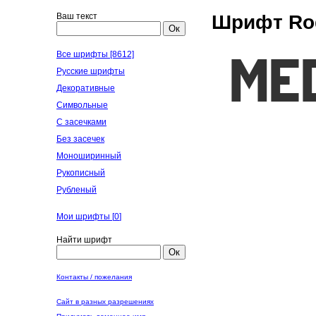
Ваш текст
Шрифт Ro
Ок
Все шрифты [8612]
Русские шрифты
Декоративные
Символьные
С засечками
Без засечек
Моноширинный
Рукописный
Рубленый
Мои шрифты [
0
]
Найти шрифт
Ок
Контакты / пожелания
Сайт в разных разрешениях