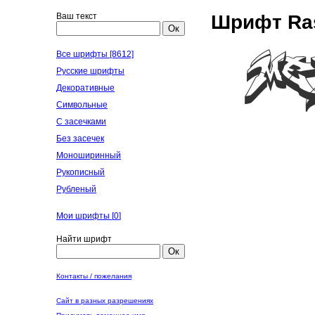
Ваш текст
Шрифт Ras
Ок
Все шрифты [8612]
Русские шрифты
Декоративные
Символьные
С засечками
Без засечек
Моноширинный
Рукописный
Рубленый
Мои шрифты [
0
]
Найти шрифт
Ок
Контакты / пожелания
Сайт в разных разрешениях