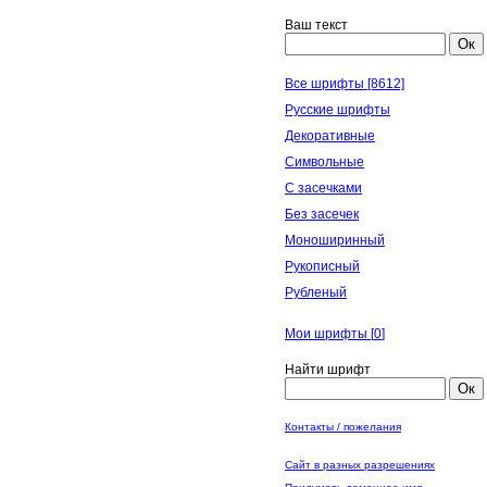
Ваш текст
Ок
Все шрифты [8612]
Русские шрифты
Декоративные
Символьные
С засечками
Без засечек
Моноширинный
Рукописный
Рубленый
Мои шрифты [
0
]
Найти шрифт
Ок
Контакты / пожелания
Сайт в разных разрешениях