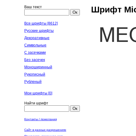
Ваш текст
Шрифт Micr
Ок
Все шрифты [8612]
Русские шрифты
Декоративные
Символьные
С засечками
Без засечек
Моноширинный
Рукописный
Рубленый
Мои шрифты [
0
]
Найти шрифт
Ок
Контакты / пожелания
Сайт в разных разрешениях