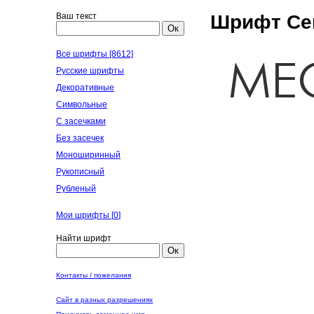
Ваш текст
Шрифт Cen
Ок
Все шрифты [8612]
Русские шрифты
Декоративные
Символьные
С засечками
Без засечек
Моноширинный
Рукописный
Рубленый
Мои шрифты [
0
]
Найти шрифт
Ок
Контакты / пожелания
Сайт в разных разрешениях