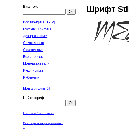
Ваш текст
Шрифт Stil
Ок
Все шрифты [8612]
Русские шрифты
Декоративные
Символьные
С засечками
Без засечек
Моноширинный
Рукописный
Рубленый
Мои шрифты [
0
]
Найти шрифт
Ок
Контакты / пожелания
Сайт в разных разрешениях