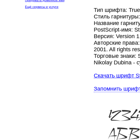
Придумать доменное имя
Ещё сервисы и услуги
Тип шрифта: Tru
Стиль гарнитуры
Название гарнитур
PostScript-имя: St
Версия: Version 1
Авторские права: C
2001. All rights re
Торговые знаки: St
Nikolay Dubina - cy
Скачать шрифт Sti
Запомнить шриф