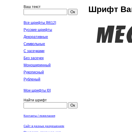
Ваш текст
Шрифт Ban
Ок
Все шрифты [8612]
Русские шрифты
Декоративные
Символьные
С засечками
Без засечек
Моноширинный
Рукописный
Рубленый
Мои шрифты [
0
]
Найти шрифт
Ок
Контакты / пожелания
Сайт в разных разрешениях