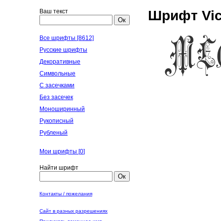
Ваш текст
Шрифт Vict
Ок
Все шрифты [8612]
Русские шрифты
Декоративные
Символьные
С засечками
Без засечек
Моноширинный
Рукописный
Рубленый
Мои шрифты [
0
]
Найти шрифт
Ок
Контакты / пожелания
Сайт в разных разрешениях