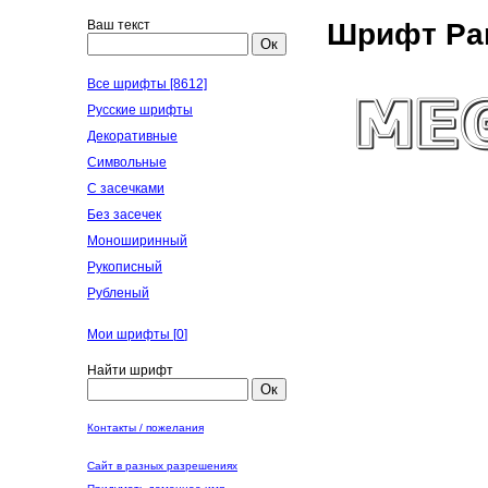
Ваш текст
Шрифт Pan
Ок
Все шрифты [8612]
Русские шрифты
Декоративные
Символьные
С засечками
Без засечек
Моноширинный
Рукописный
Рубленый
Мои шрифты [
0
]
Найти шрифт
Ок
Контакты / пожелания
Сайт в разных разрешениях