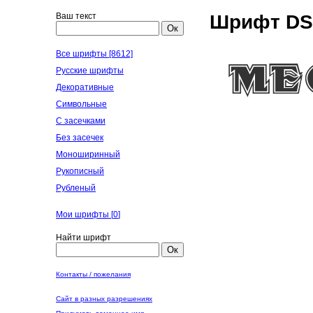
Ваш текст
Шрифт DS
Ок
Все шрифты [8612]
Русские шрифты
Декоративные
Символьные
С засечками
Без засечек
Моноширинный
Рукописный
Рубленый
Мои шрифты [
0
]
Найти шрифт
Ок
Контакты / пожелания
Сайт в разных разрешениях