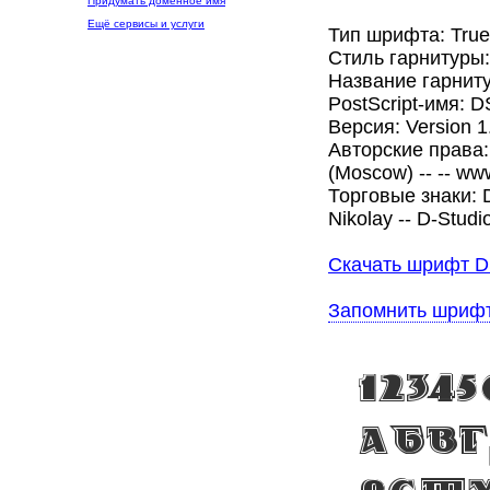
Придумать доменное имя
Ещё сервисы и услуги
Тип шрифта: Tru
Стиль гарнитуры
Название гарнит
PostScript-имя: 
Версия: Version 1
Авторские права: 
(Moscow) -- -- www
Торговые знаки: D
Nikolay -- D-Studi
Скачать шрифт D
Запомнить шриф