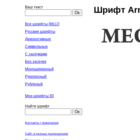
Ваш текст
Шрифт Arn
Ок
Все шрифты [8612]
Русские шрифты
Декоративные
Символьные
С засечками
Без засечек
Моноширинный
Рукописный
Рубленый
Мои шрифты [
0
]
Найти шрифт
Ок
Контакты / пожелания
Сайт в разных разрешениях