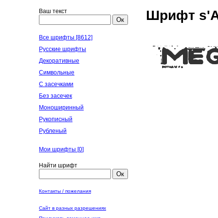
Ваш текст
Шрифт s'A
Ок
Все шрифты [8612]
Русские шрифты
Декоративные
Символьные
С засечками
Без засечек
Моноширинный
Рукописный
Рубленый
Мои шрифты [
0
]
Найти шрифт
Ок
Контакты / пожелания
Сайт в разных разрешениях