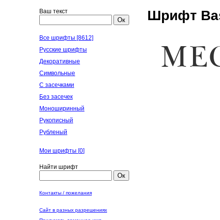
Ваш текст
Шрифт Bas
Ок
Все шрифты [8612]
Русские шрифты
Декоративные
Символьные
С засечками
Без засечек
Моноширинный
Рукописный
Рубленый
Мои шрифты [
0
]
Найти шрифт
Ок
Контакты / пожелания
Сайт в разных разрешениях