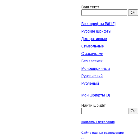
Ваш текст
Ок
Все шрифты [8612]
Русские шрифты
Декоративные
Символьные
С засечками
Без засечек
Моноширинный
Рукописный
Рубленый
Мои шрифты [
0
]
Найти шрифт
Ок
Контакты / пожелания
Сайт в разных разрешениях