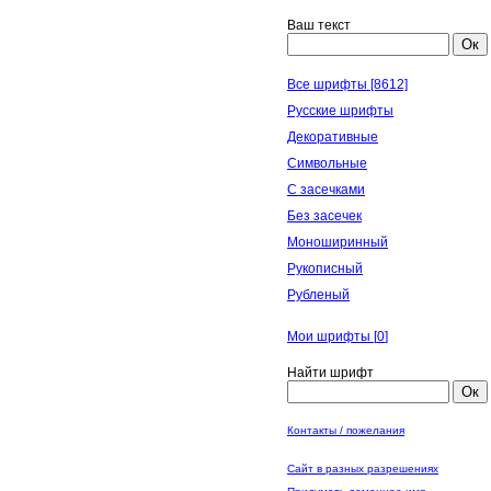
Ваш текст
Ок
Все шрифты [8612]
Русские шрифты
Декоративные
Символьные
С засечками
Без засечек
Моноширинный
Рукописный
Рубленый
Мои шрифты [
0
]
Найти шрифт
Ок
Контакты / пожелания
Сайт в разных разрешениях