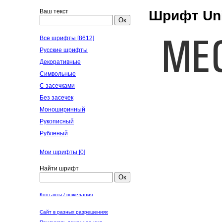
Ваш текст
Шрифт Uni
Ок
Все шрифты [8612]
Русские шрифты
Декоративные
Символьные
С засечками
Без засечек
Моноширинный
Рукописный
Рубленый
Мои шрифты [
0
]
Найти шрифт
Ок
Контакты / пожелания
Сайт в разных разрешениях