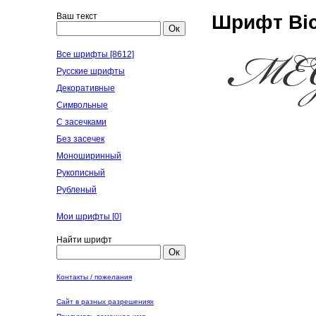
Ваш текст
Шрифт Bic
Ок
Все шрифты [8612]
Русские шрифты
Декоративные
Символьные
С засечками
Без засечек
Моноширинный
Рукописный
Рубленый
Мои шрифты [
0
]
Найти шрифт
Ок
Контакты / пожелания
Сайт в разных разрешениях